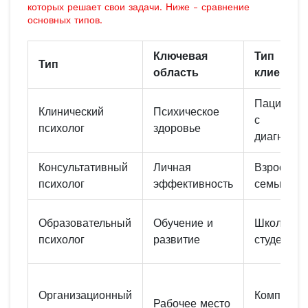
которых решает свои задачи. Ниже - сравнение
основных типов.
Ключевая
Тип
Тип
область
клиентов
Пациенты
Клинический
Психическое
с
психолог
здоровье
диагноза
Консультативный
Личная
Взрослые,
психолог
эффективность
семьи
Образовательный
Обучение и
Школьники
психолог
развитие
студенты
Организационный
Компании,
Рабочее место