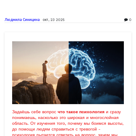
Людмила Синицина
окт, 23 2025
0
Задаёшь себе вопрос
что такое психология
и сразу
понимаешь, насколько это широкая и многослойная
область. От изучения того, почему мы боимся высоты,
до помощи людям справиться с тревогой -
психология пытается ответить на вопрос, зачем мы