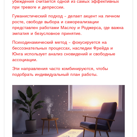
убеждения
считается одной из самых эффективных
при тревоге и депрессии.
Гуманистический подход
-
делает акцент на личном
росте, свободе выбора и самореализации
представлен работами Маслоу и Роджерса, где важна
эмпатия и безусловное принятие.
Психодинамический метод
-
фокусируется на
бессознательных процессах, наследии Фрейда и
Юнга
использует анализ сновидений и свободные
ассоциации.
Эти направления часто комбинируются, чтобы
подобрать индивидуальный план работы.