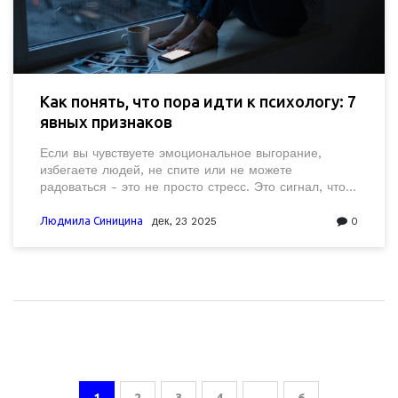
Как понять, что пора идти к психологу: 7
явных признаков
Если вы чувствуете эмоциональное выгорание,
избегаете людей, не спите или не можете
радоваться - это не просто стресс. Это сигнал, что
пора идти к психологу. 7 явных признаков, которые
нельзя игнорировать.
Людмила Синицина
дек, 23 2025
0
1
2
3
4
…
6