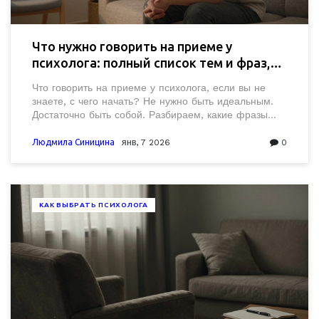
Что нужно говорить на приеме у
психолога: полный список тем и фраз,
которые помогут начать
Что говорить на приеме у психолога, если вы не
знаете, с чего начать? Не нужно быть идеальным.
Достаточно быть собой. Разбираем, какие фразы
работают, а какие - мешают, и как начать терапию
без страха.
Людмила Синицина
янв, 7 2026
0
КАК ВЫБРАТЬ ПСИХОЛОГА