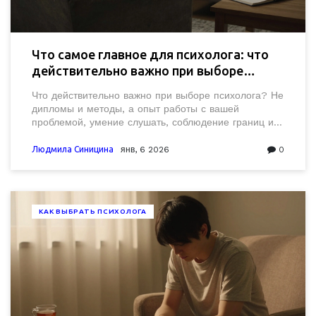
Что самое главное для психолога: что
действительно важно при выборе
специалиста
Что действительно важно при выборе психолога? Не
дипломы и методы, а опыт работы с вашей
проблемой, умение слушать, соблюдение границ и
способность видеть вас как человека, а не как
диагноз.
Людмила Синицина
янв, 6 2026
0
КАК ВЫБРАТЬ ПСИХОЛОГА