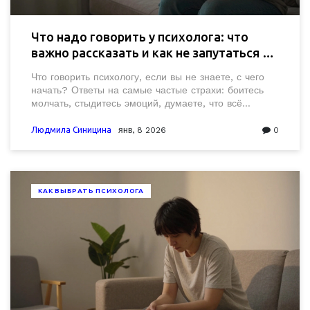
Что надо говорить у психолога: что
важно рассказать и как не запутаться в
эмоциях
Что говорить психологу, если вы не знаете, с чего
начать? Ответы на самые частые страхи: боитесь
молчать, стыдитесь эмоций, думаете, что всё
слишком плохо. Это не экзамен - это разговор.
Просто будьте собой.
Людмила Синицина
янв, 8 2026
0
КАК ВЫБРАТЬ ПСИХОЛОГА