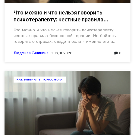
Что можно и что нельзя говорить
психотерапевту: честные правила
безопасной терапии
Что можно и что нельзя говорить психотерапевту:
честные правила безопасной терапии. Не бойтесь
говорить о страхах, стыде и боли - именно это и
помогает исцелиться. Терапия - это не про
идеальность, а про настоящие чувства.
Людмила Синицина
янв, 11 2026
0
КАК ВЫБРАТЬ ПСИХОЛОГА