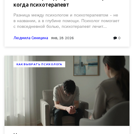
когда психотерапевт
Разница между психологом и психотерапевтом - не
в названии, а в глубине помощи. Психолог помогает
с повседневной болью, психотерапевт лечит
серьёзные расстройства. Узнайте, к кому идти, когда
вам тяжело.
Людмила Синицина
янв, 28 2026
0
КАК ВЫБРАТЬ ПСИХОЛОГА