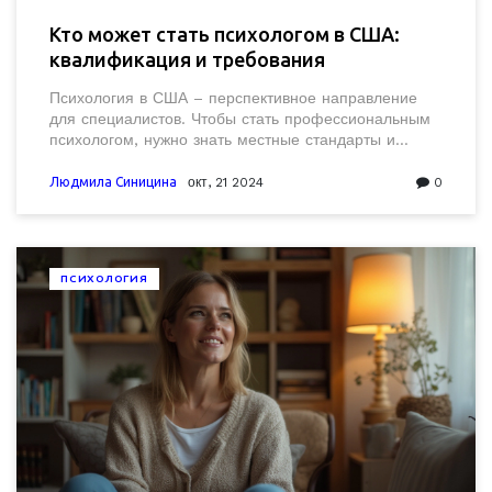
Кто может стать психологом в США:
квалификация и требования
Психология в США – перспективное направление
для специалистов. Чтобы стать профессиональным
психологом, нужно знать местные стандарты и
требования к образованию и лицензированию.
Читатели узнают, какие квалификации требуются,
Людмила Синицина
окт, 21 2024
0
какие отличия существуют между разными видами
психологов и какие шаги необходимо предпринять
для успешной карьеры в этой области.
ПСИХОЛОГИЯ