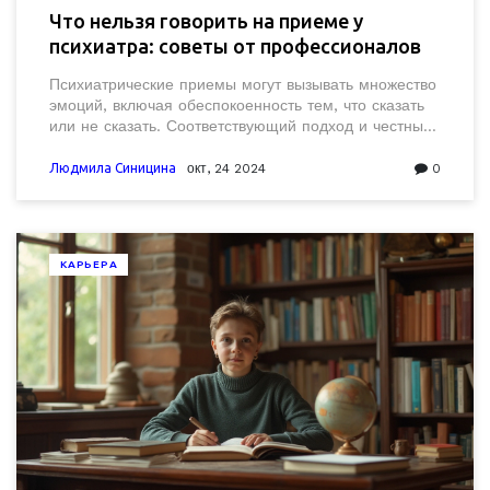
Что нельзя говорить на приеме у
психиатра: советы от профессионалов
Психиатрические приемы могут вызывать множество
эмоций, включая обеспокоенность тем, что сказать
или не сказать. Соответствующий подход и честный
разговор повышают шансы на успешную терапию.
Избегание определенных фраз может помочь
Людмила Синицина
окт, 24 2024
0
наладить более открытое и продуктивное
взаимодействие. В статье собраны советы о том, как
подойти к первому приему и какая информация
может быть воспринята неправильно специалистом.
КАРЬЕРА