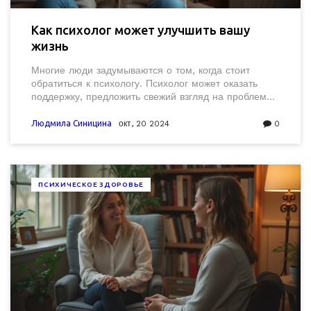
Как психолог может улучшить вашу
жизнь
Многие люди задумываются о том, когда стоит
обратиться к психологу. Психолог может оказать
поддержку, предложить свежий взгляд на проблемы
и помочь справиться с эмоциональными
трудностями. В статье рассматриваются признаки,
Людмила Синицина
окт, 20 2024
0
указывающие на то, что вам может понадобиться
профессиональная помощь. Мы обсудим, как
психическая поддержка может влиять на качество
жизни и помочь справиться с устойчивыми
ПСИХИЧЕСКОЕ ЗДОРОВЬЕ
негативными чувствами. В этом материале также
предложены советы для тех, кто раздумывает о
начале терапии.