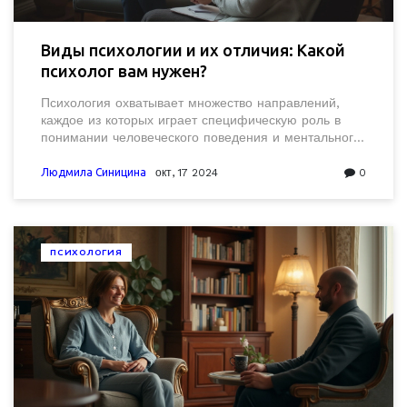
Виды психологии и их отличия: Какой
психолог вам нужен?
Психология охватывает множество направлений,
каждое из которых играет специфическую роль в
понимании человеческого поведения и ментального
здоровья. В статье будут рассмотрены различные
виды психологии, от клинической до социальной и
Людмила Синицина
окт, 17 2024
0
когнитивной, и разобраны их основные различия.
Это поможет читателям лучше понять, с какими
проблемами к какому специалисту следует
обращаться. Также будут предложены советы по
ПСИХОЛОГИЯ
выбору подходящего психолога исходя из
конкретных жизненных ситуаций.