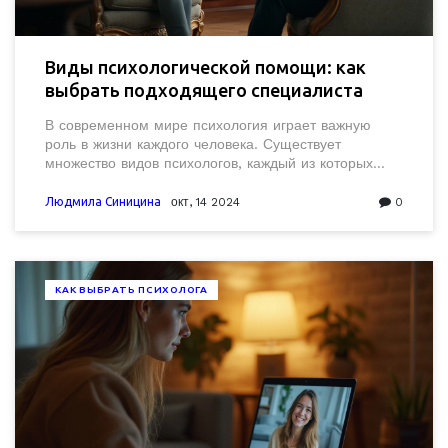
Виды психологической помощи: как
выбрать подходящего специалиста
В современном мире психология играет важную
роль в жизни каждого человека. Существует
множество видов психологов, каждый из которых
специализируется на определенной области
здоровья и благополучия. В этой статье мы
Людмила Синицина
окт, 14 2024
0
рассмотрим основные виды психологов, их
особенности и советы по выбору нужного
специалиста. Это поможет понять, какой вид
психолога подходит именно вам и вашим
КАК ВЫБРАТЬ ПСИХОЛОГА
потребностям.