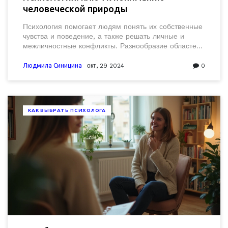
человеческой природы
Психология помогает людям понять их собственные
чувства и поведение, а также решать личные и
межличностные конфликты. Разнообразие областей
психологии включает когнитивные, клинические и
педагогические направления. Психологи играют
Людмила Синицина
окт, 29 2024
0
важную роль в улучшении психического здоровья и
эмоционального благополучия. Важно разобраться,
какие виды специалистов работают в этой сфере и
как выбрать подходящего. Это знание может стать
КАК ВЫБРАТЬ ПСИХОЛОГА
первым шагом на пути к личному росту.