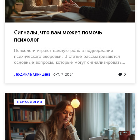
Сигналы, что вам может помочь
психолог
Психологи играют важную роль в поддержании
психического здоровья. В статье рассматриваются
основные вопросы, которые могут сигнализировать о
необходимости обратиться за помощью к психологу.
Также приведены советы, как распознать признаки
Людмила Синицина
окт, 7 2024
0
эмоциональных трудностей и стресса, и даны
рекомендации по поиску профессиональной
поддержки. Особое внимание уделяется важности
своевременного обращения за помощью и
ПСИХОЛОГИЯ
устранению стереотипов о психотерапии.