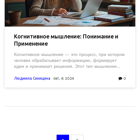
Когнитивное мышление: Понимание и
Применение
Когнитивное мышление — это процесс, при котором
человек обрабатывает информацию, формирует
идеи и принимает решения. Этот тип мышления
важен для решения проблем, поскольку включает
такие процессы, как анализ, синтез и оценка.
Людмила Синицина
окт, 6 2024
0
Изучение когнитивного мышления помогает понять,
как мы воспринимаем мир и взаимодействуем с
ним. В статье рассматриваются ключевые аспекты
когнитивного мышления и его влияние на
каждодневную жизнь.