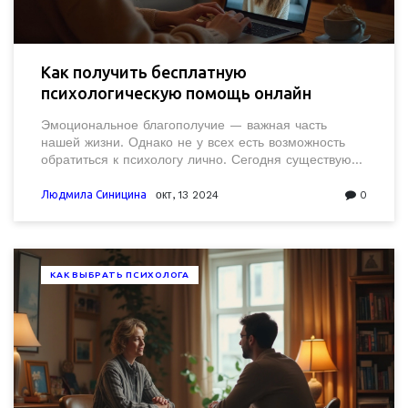
Как получить бесплатную
психологическую помощь онлайн
Эмоциональное благополучие — важная часть
нашей жизни. Однако не у всех есть возможность
обратиться к психологу лично. Сегодня существуют
различные онлайн-сервисы, где можно бесплатно
пообщаться с психологом. Эти ресурсы оказывают
Людмила Синицина
окт, 13 2024
0
поддержку тем, кто нуждается в помощи, и
открывают доступ к квалифицированной
консультации даже в самых удалённых уголках. В
статье рассказывается о том, где именно можно
КАК ВЫБРАТЬ ПСИХОЛОГА
найти таких специалистов и как ими
воспользоваться.