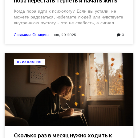
пора перестать терпеть и начать жить
Когда пора идти к психологу? Если вы устали, не
можете радоваться, избегаете людей или чувствуете
внутреннюю пустоту - это не слабость, а сигнал.
Психолог поможет разобраться, а не просто дать
совет.
Людмила Синицина
ноя, 20 2025
0
ПСИХОЛОГИЯ
Сколько раз в месяц нужно ходить к