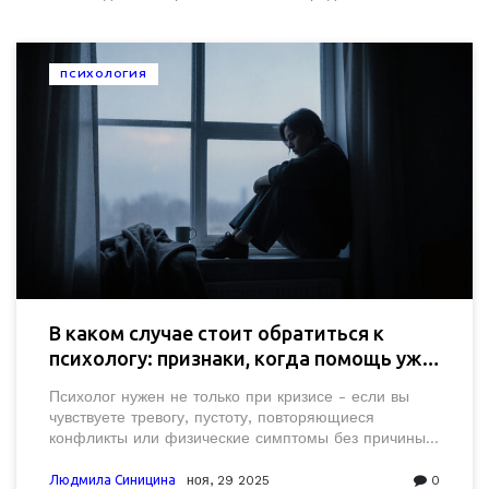
ПСИХОЛОГИЯ
В каком случае стоит обратиться к
психологу: признаки, когда помощь уже
не стоит откладывать
Психолог нужен не только при кризисе - если вы
чувствуете тревогу, пустоту, повторяющиеся
конфликты или физические симптомы без причины -
это повод обратиться. Помощь не значит слабость.
Людмила Синицина
ноя, 29 2025
0