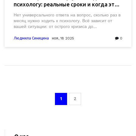
психологу: реальные сроки и когда это
действительно важно
Нет универсального ответа на вопрос, сколько раз в
месяц нужно ходить к психологу. Всё зависит от
вашей ситуации: от острого кризиса до
профилактики выгорания. Разберём, когда
достаточно раз в месяц, а когда - раз в неделю.
Людмила Синицина
ноя, 18 2025
0
1
2