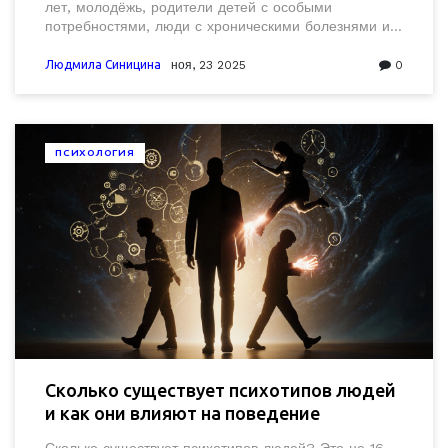
лет, молодёжь, родители детей с особыми
потребностями, люди с хроническими болезнями и
пенсионеры. Это не только кризисные случаи - это
люди, которые хотят понять себя.
Людмила Синицина
ноя, 23 2025
0
ПСИХОЛОГИЯ
Сколько существует психотипов людей
и как они влияют на поведение