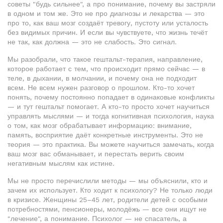
советы "будь сильнее", а про понимание, почему вы застряли
в одном и том же.
Это не про диагнозы и лекарства — это
про то, как ваш мозг создаёт тревогу, пустоту или усталость
без видимых причин. И если вы чувствуете, что жизнь течёт
не так, как должна — это не слабость. Это сигнал.
Мы разобрали, что такое
гештальт-терапия
,
направление,
которое работает с тем, что происходит прямо сейчас — в
теле, в дыхании, в молчании
, и почему она не подходит
всем. Не всем нужен разговор о прошлом. Кто-то хочет
понять, почему постоянно попадает в одинаковые конфликты
— и тут гештальт помогает. А кто-то просто хочет научиться
управлять мыслями — и тогда
когнитивная психология
,
наука
о том, как мозг обрабатывает информацию: внимание,
память, восприятие
даёт конкретные инструменты. Это не
теория — это практика. Вы можете научиться замечать, когда
ваш мозг вас обманывает, и перестать верить своим
негативным мыслям как истине.
Мы не просто перечислили методы — мы объяснили, кто и
зачем их использует. Кто ходит к психологу? Не только люди
в кризисе. Женщины 25–45 лет, родители детей с особыми
потребностями, пенсионеры, молодёжь — все они ищут не
"лечение", а понимание. Психолог — не спасатель, а