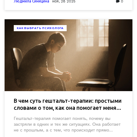
тратить время впустую.
Людмила Синицина
ноя, 28 2025
0
КАК ВЫБРАТЬ ПСИХОЛОГА
В чем суть гештальт-терапии: простыми
словами о том, как она помогает менять
жизнь
Гештальт-терапия помогает понять, почему вы
застряли в одних и тех же ситуациях. Она работает
не с прошлым, а с тем, что происходит прямо
сейчас - в теле, в дыхании, в молчании. Это не про