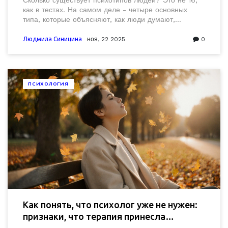
Сколько существует психотипов людей? Это не 16,
как в тестах. На самом деле - четыре основных
типа, которые объясняют, как люди думают,
чувствуют и действуют. Узнайте, какой вы и как это
влияет на жизнь.
Людмила Синицина
ноя, 22 2025
0
ПСИХОЛОГИЯ
Как понять, что психолог уже не нужен:
признаки, что терапия принесла