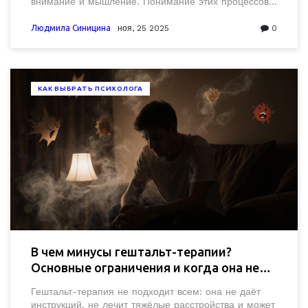
внимание и мышление. Понимание этих процессов
помогает улучшить обучение, принимать лучшие
решения и не поддаваться манипуляциям.
Людмила Синицина
ноя, 25 2025
0
КАК ВЫБРАТЬ ПСИХОЛОГА
В чем минусы гештальт-терапии?
Основные ограничения и когда она не
подходит
Гештальт-терапия не подходит всем: она не даёт
инструкций, не лечит тяжёлые расстройства и может