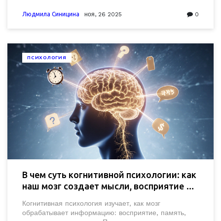
именно вам, и на что обращать внимание при
первом визите.
Людмила Синицина
ноя, 26 2025
0
ПСИХОЛОГИЯ
В чем суть когнитивной психологии: как
наш мозг создает мысли, восприятие и
решения
Когнитивная психология изучает, как мозг
обрабатывает информацию: восприятие, память,