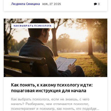
советы, а про возвращение к себе.
Людмила Синицина
ноя, 27 2025
0
КАК ВЫБРАТЬ ПСИХОЛОГА
Как понять, к какому психологу идти:
пошаговая инструкция для начала
Как выбрать психолога, если не знаешь, с чего
начать? Разбираем, чем отличаются психолог,
психотерапевт и психиатр, как понять, кто подойдет