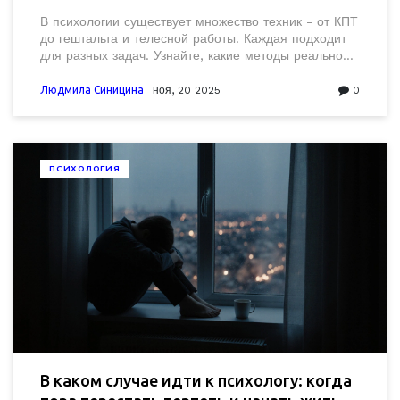
они применяются
В психологии существует множество техник - от КПТ
до гештальта и телесной работы. Каждая подходит
для разных задач. Узнайте, какие методы реально
работают и как выбрать подходящий именно вам.
Людмила Синицина
ноя, 20 2025
0
ПСИХОЛОГИЯ
В каком случае идти к психологу: когда