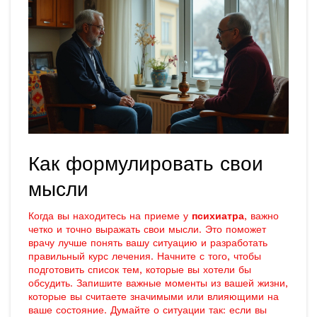
Как формулировать свои
мысли
Когда вы находитесь на приеме у
психиатра
, важно
четко и точно выражать свои мысли. Это поможет
врачу лучше понять вашу ситуацию и разработать
правильный курс лечения. Начните с того, чтобы
подготовить список тем, которые вы хотели бы
обсудить. Запишите важные моменты из вашей жизни,
которые вы считаете значимыми или влияющими на
ваше состояние. Думайте о ситуации так: если вы