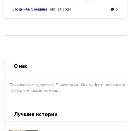
разговор повышают шансы на успешную терапию.
Избегание определенных фраз может помочь
Людмила Синицина
окт, 24 2024
0
наладить более открытое и продуктивное
взаимодействие. В статье собраны советы о том, как
подойти к первому приему и какая информация
может быть воспринята неправильно специалистом.
О нас
Психическое здоровье, Психология, Как выбрать психолога,
Психологическая помощь
Лучшие истории