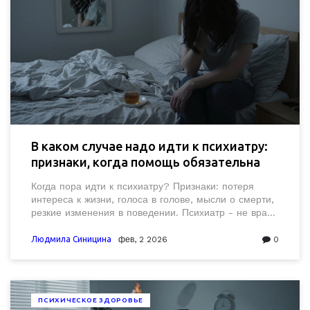
В каком случае надо идти к психиатру:
признаки, когда помощь обязательна
Когда пора идти к психиатру? Признаки: потеря
интереса к жизни, голоса в голове, мысли о смерти,
резкие изменения в поведении. Психиатр - не врач
для «сумасшедших», а специалист, который
помогает восстановить баланс в мозге.
Людмила Синицина
фев, 2 2026
0
ПСИХИЧЕСКОЕ ЗДОРОВЬЕ