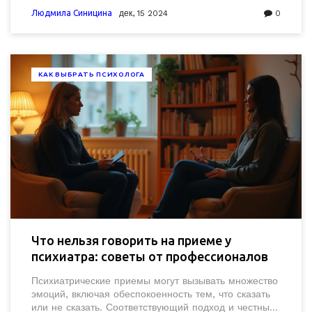
психолог, и теми, которые требуют психиатрической
Людмила Синицина
дек, 15 2024
0
помощи. Полезные советы помогут принять
решение и найти подходящего специалиста для
ваших нужд.
КАК ВЫБРАТЬ ПСИХОЛОГА
Что нельзя говорить на приеме у
психиатра: советы от профессионалов
Психиатрические приемы могут вызывать множество
эмоций, включая обеспокоенность тем, что сказать
или не сказать. Соответствующий подход и честный