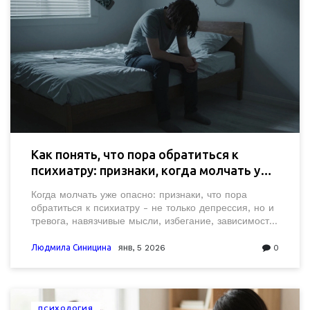
Как понять, что пора обратиться к
психиатру: признаки, когда молчать уже
опасно
Когда молчать уже опасно: признаки, что пора
обратиться к психиатру - не только депрессия, но и
тревога, навязчивые мысли, избегание, зависимость.
Важно вовремя понять - это не слабость, а сигнал
мозга.
Людмила Синицина
янв, 5 2026
0
ПСИХОЛОГИЯ