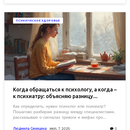
ПСИХИЧЕСКОЕ ЗДОРОВЬЕ
Когда обращаться к психологу, а когда –
к психиатру: объясняю разницу
простыми словами
Как определить, нужен психолог или психиатр?
Пошагово разбираю разницу между специалистами,
рассказываю о сигналах тревоги и мифах про
помощь.
Людмила Синицина
июл, 7 2025
0