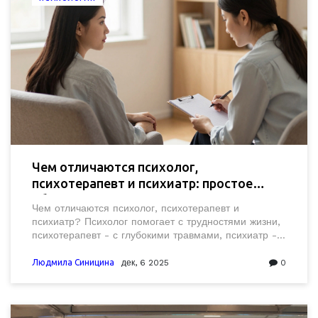
Чем отличаются психолог,
психотерапевт и психиатр: простое
объяснение для тех, кто ищет помощь
Чем отличаются психолог, психотерапевт и
психиатр? Психолог помогает с трудностями жизни,
психотерапевт - с глубокими травмами, психиатр - с
болезнями мозга. Узнайте, к кому идти, когда вам
нужна помощь.
Людмила Синицина
дек, 6 2025
0