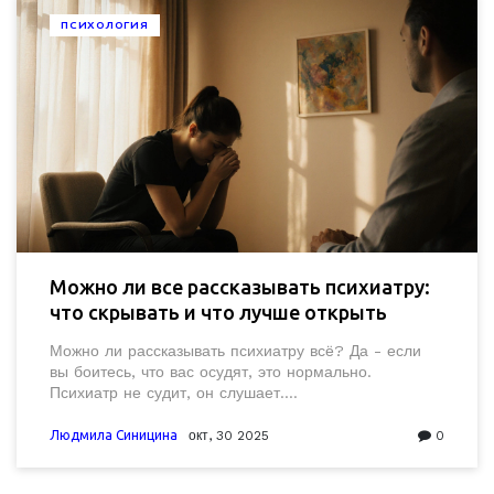
ПСИХОЛОГИЯ
Можно ли все рассказывать психиатру:
что скрывать и что лучше открыть
Можно ли рассказывать психиатру всё? Да - если
вы боитесь, что вас осудят, это нормально.
Психиатр не судит, он слушает.
Конфиденциальность защищена законом. Главное -
не молчать.
Людмила Синицина
окт, 30 2025
0