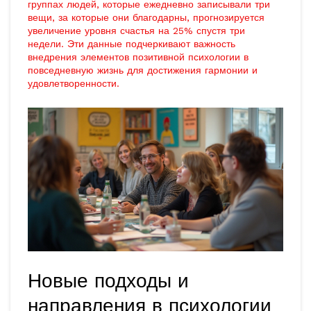
группах людей, которые ежедневно записывали три
вещи, за которые они благодарны, прогнозируется
увеличение уровня счастья на 25% спустя три
недели. Эти данные подчеркивают важность
внедрения элементов позитивной психологии в
повседневную жизнь для достижения гармонии и
удовлетворенности.
Новые подходы и
направления в психологии