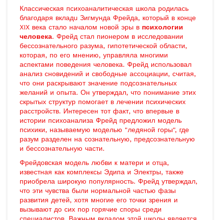
Классическая психоаналитическая школа родилась
благодаря вкладu Зигмунда Фрейда, который в конце
XIX века стало началом новой эры в
психологии
человека
. Фрейд стал пионером в исследовании
бессознательного разума, гипотетической области,
которая, по его мнению, управляла многими
аспектами поведения человека. Фрейд использовал
анализ сновидений и свободные ассоциации, считая,
что они раскрывают значение подсознательных
желаний и опыта. Он утверждал, что понимание этих
скрытых структур помогает в лечении психических
расстройств. Интересен тот факт, что впервые в
истории психоанализа Фрейд предложил модель
психики, называемую моделью "ледяной горы", где
разум разделен на сознательную, предсознательную
и бессознательную части.
Фрейдовская модель любви к матери и отца,
известная как комплексы Эдипа и Электры, также
приобрела широкую популярность. Фрейд утверждал,
что эти чувства были нормальной частью фазы
развития детей, хотя многие его точки зрения и
вызывают до сих пор горячие споры среди
специалистов. Важным вкладом этой школы является