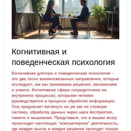
Когнитивная и
поведенческая психология
Когнитивная длятора и поведенческая психология -
это два тесно взаимосвязанных направления, которые
исследуют, как мы принимаем решения, запоминаем
и учимся. Когнитивная сфера сосредоточена на
внутренних процессах, которыми человек
руководствуется в процессе обработки информации.
Она предлагает взглянуть на ум как на сложную
систему, обработку данных через шаги восприятия,
памяти и мышления. Представьте, что в вашем мозгу
происходит настоящая "компьютерная" деятельность,
где каждая мысль и каждое решение проходят тонкую