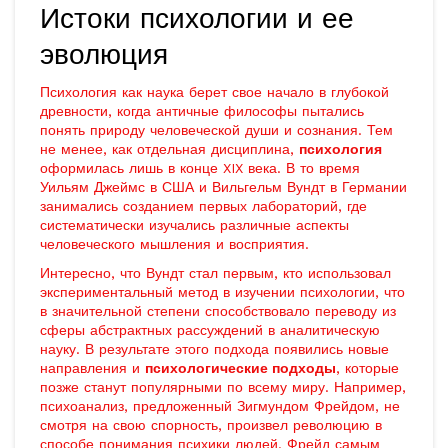
Истоки психологии и ее
эволюция
Психология как наука берет свое начало в глубокой
древности, когда античные философы пытались
понять природу человеческой души и сознания. Тем
не менее, как отдельная дисциплина,
психология
оформилась лишь в конце XIX века. В то время
Уильям Джеймс в США и Вильгельм Вундт в Германии
занимались созданием первых лабораторий, где
систематически изучались различные аспекты
человеческого мышления и восприятия.
Интересно, что Вундт стал первым, кто использовал
экспериментальный метод в изучении психологии, что
в значительной степени способствовало переводу из
сферы абстрактных рассуждений в аналитическую
науку. В результате этого подхода появились новые
направления и
психологические подходы
, которые
позже станут популярными по всему миру. Например,
психоанализ, предложенный Зигмундом Фрейдом, не
смотря на свою спорность, произвел революцию в
способе понимания психики людей. Фрейд самым