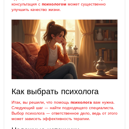
консультация с
психологом
может существенно
улучшить качество жизни.
Как выбрать психолога
Итак, вы решили, что помощь
психолога
вам нужна.
Следующий шаг — найти подходящего специалиста.
Выбор психолога — ответственное дело, ведь от этого
может зависеть эффективность терапии.