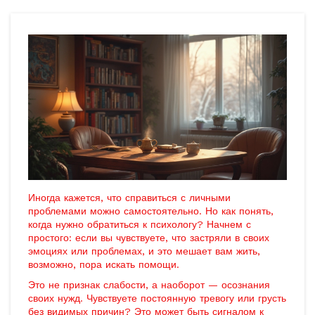
Иногда кажется, что справиться с личными
проблемами можно самостоятельно. Но как понять,
когда нужно обратиться к психологу? Начнем с
простого: если вы чувствуете, что застряли в своих
эмоциях или проблемах, и это мешает вам жить,
возможно, пора искать помощи.
Это не признак слабости, а наоборот — осознания
своих нужд. Чувствуете постоянную тревогу или грусть
без видимых причин? Это может быть сигналом к