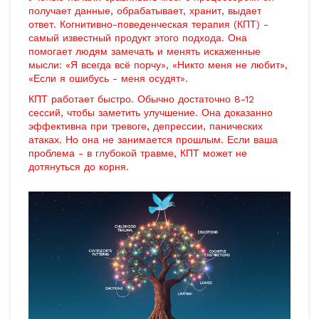
получает данные, обрабатывает, хранит, выдает
ответ. Когнитивно-поведенческая терапия (КПТ) -
самый известный продукт этого подхода. Она
помогает людям замечать и менять искаженные
мысли: «Я всегда всё порчу», «Никто меня не любит»,
«Если я ошибусь - меня осудят».
КПТ работает быстро. Обычно достаточно 8-12
сессий, чтобы заметить улучшение. Она доказанно
эффективна при тревоге, депрессии, панических
атаках. Но она не занимается прошлым. Если ваша
проблема - в глубокой травме, КПТ может не
дотянуться до корня.