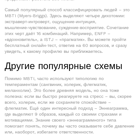
Самый популярный способ классифицировать людей – это
MBTI (Myers‑Briggs). Здесь выделяют четыре дихотомии:
экстраверт‑интроверт, ощущение‑интуиция,
мышление‑чувствование, суждение‑восприятие. Сочетание
этих черт даёт 16 комбинаций. Например, ENFP –
«вдохновитель», а ISTJ – «прагматик». Вы можете пройти
бесплатный онлайн‑тест, ответив на 60 вопросов, и сразу
увидеть, к какому профилю вы приближаетесь.
Другие популярные схемы
Помимо MBTI, часто используют типологию по
темпераментам (сангвиник, холерик, флегматик,
меланхолик). Это более древняя модель, но она тоже
полезна: если вы быстро реагируете на стресс – вы, скорее
всего, холерик, если же сохраняете спокойствие –
флегматик. Ещё один интересный подход – Эннеаграмма,
где выделяют 9 образов, каждый со своими страхами и
мотивациями. Знание своего «эннеаграммного» типа
помогает понять, почему вы часто оказываете себе давление
или, наоборот, избегаете ответственности.