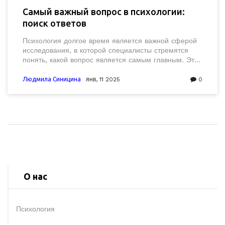
Самый важный вопрос в психологии:
поиск ответов
Психология долгое время является важной сферой
исследования, в которой специалисты стремятся
понять, какой вопрос является самым главным. Это
попытка выявить основные движущие силы
человеческого поведения, мотивации и как эти
Людмила Синицина
янв, 11 2025
0
факторы влияют на нашу повседневную жизнь.
Статья раскрывает различные теории и подходы в
поиске ответа на этот вопрос. Изучение ментальных
процессов и эмоций помогает улучшить не только
собственную жизнь, но и взаимодействие с
окружающими людьми.
О нас
Психология