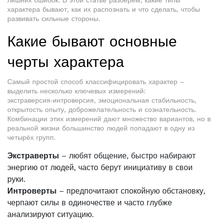
лишних ошибок. В этой статье разберём, какие типы
характера бывают, как их распознать и что сделать, чтобы
развивать сильные стороны.
Какие бывают основные
черты характера
Самый простой способ классифицировать характер –
выделить несколько ключевых измерений:
экстраверсия‑интроверсия, эмоциональная стабильность,
открытость опыту, доброжелательность и сознательность.
Комбинации этих измерений дают множество вариантов, но в
реальной жизни большинство людей попадают в одну из
четырёх групп.
Экстраверты
– любят общение, быстро набирают
энергию от людей, часто берут инициативу в свои
руки.
Интроверты
– предпочитают спокойную обстановку,
черпают силы в одиночестве и часто глубже
анализируют ситуацию.