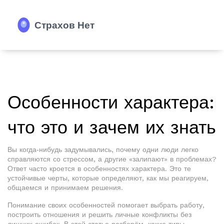
Особенности характера:
что это и зачем их знать
Вы когда‑нибудь задумывались, почему одни люди легко
справляются со стрессом, а другие «залипа­ют» в проблемах?
Ответ часто кроется в особенностях характера. Это те
устойчивые черты, которые определяют, как мы реагируем,
общаемся и принимаем решения.
Понимание своих особенностей помогает выбрать работу,
построить отношения и решить личные конфликты без