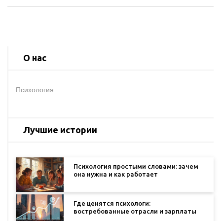
О нас
Психология
Лучшие истории
Психология простыми словами: зачем
она нужна и как работает
Где ценятся психологи:
востребованные отрасли и зарплаты