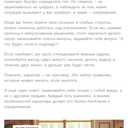
помогают быстро определить тип. Но главное – не
зацикливаться на цифрах, а наблюдать за тем, какие
ситуации вызывают у вас комфорт, а какие – напряжение.
Когда вы точно знаете свои сильные и слабые стороны,
можно начинать работать над улучшением. Если вы, скажем,
склонны к импульсивным решениям, стоит научиться делать
паузу: записывайте плюсы‑минусы, задавайте себе вопрос "А
что будет, если я подожду?".
Если наоборот, вы часто откладываете важные задачи,
попробуйте метод «двух минут»: начните делать задачу в
течение двух минут, а дальше уже будет легче.
Помните, характер – не приговор. Это набор привычек,
которые можно менять, если захотеть.
И ещё один совет: сравнивайте себя только с собой вчера, а
не с другими людьми. Каждый путь уникален, а знание
особенностей характера делает его более понятным и
управляемым.
ПСИХОЛОГИЯ