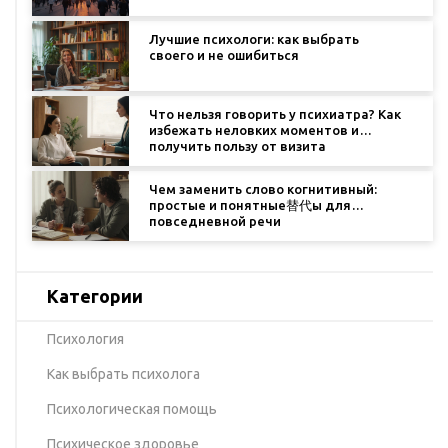
Лучшие психологи: как выбрать
своего и не ошибиться
Что нельзя говорить у психиатра? Как
избежать неловких моментов и
получить пользу от визита
Чем заменить слово когнитивный:
простые и понятные替代ы для
повседневной речи
Категории
Психология
Как выбрать психолога
Психологическая помощь
Психическое здоровье