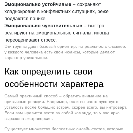
Эмоционально устойчивые
– сохраняют
хладнокровие в конфликтных ситуациях, реже
поддаются панике.
Эмоционально чувствительные
– быстро
реагируют на эмоциональные сигналы, иногда
переоценивают стресс.
Эти группы дают базовый ориентир, но реальность сложнее:
у каждого человека есть свои нюансы, которые делают
характер уникальным.
Как определить свои
особенности характера
Самый практичный способ – обратить внимание на
привычные реакции. Например, если вы часто чувствуете
усталость после больших встреч, скорее всего, вы интроверт.
Если вам нравится вести за собой команду, то у вас ярко
выражена экстраверсия.
Существует множество бесплатных онлайн‑тестов, которые