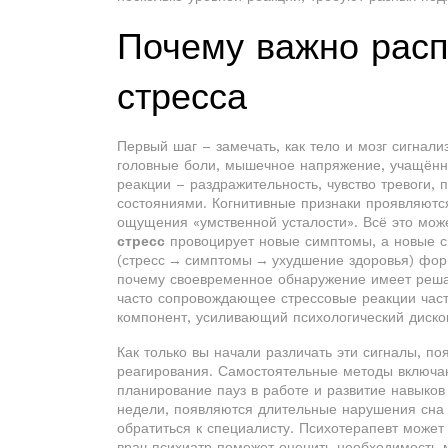
Почему важно рас
стресса
Первый шаг – замечать, как тело и мозг сигнал
головные боли, мышечное напряжение, учащённ
реакции – раздражительность, чувство тревоги,
состояниями. Когнитивные признаки проявляются
ощущения «умственной усталости». Всё это може
стресс
провоцирует новые симптомы, а новые с
(стресс → симптомы → ухудшение здоровья) фор
почему своевременное обнаружение имеет реш
часто сопровождающее стрессовые реакции
част
компонент, усиливающий психологический диск
Как только вы начали различать эти сигналы, п
реагирования. Самостоятельные методы включаю
планирование пауз в работе и развитие навыко
недели, появляются длительные нарушения сна
обратиться к специалисту. Психотерапевт может
врач‑психиатр поможет оценить необходимость 