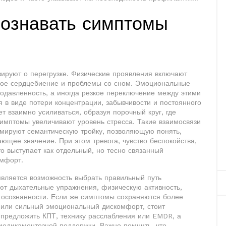
познавать симптомы
изируют о перегрузке. Физические проявления включают
ое сердцебиение и проблемы со сном. Эмоциональные
 подавленность, а иногда резкое переключение между этими
 в виде потери концентрации, забывчивости и постоянного
т взаимно усиливаться, образуя порочный круг, где
имптомы увеличивают уровень стресса. Такие взаимосвязи
мируют семантическую тройку, позволяющую понять,
ающее значение. При этом
тревога
,
чувство беспокойства,
о выступает как отдельный, но тесно связанный
омфорт.
оявляется возможность выбрать правильный путь
т дыхательные упражнения, физическую активность,
в осознанности. Если же симптомы сохраняются более
 или сильный эмоциональный дискомфорт, стоит
 предложить КПТ, технику расслабления или EMDR, а
медикаментозной поддержки. Важно помнить, что