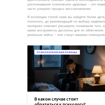
распознавание
психическое здоровье
– это перв
часто ускоряет процесс восстановления.
В коллекции статей ниже вы найдёте более дета
психологу, до рекомендаций по выбору надёжно
материал поможет расширить понимание того, к
какие инструменты доступны для их облегчения. 
реальные кейсы – они станут вашими помощника
ПСИХОЛОГИЧЕСКАЯ ПОМОЩЬ
В каком случае стоит
обратиться к психологу?