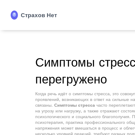
Симптомы стресса
перегружено
Когда речь идёт о
симптомы стресса
,
это совоку
проявлений, возникающих в ответ на сильные на
связаны.
Симптомы стресса
часто переплетаю
на угрозу или нагрузку
, а также отражают состо
психологического и социального благополучия
. 
психотерапия
,
практика профессионального общ
напряжения
может вмешаться в процесс и облегч
несколько уровней реакций, требуют разных под