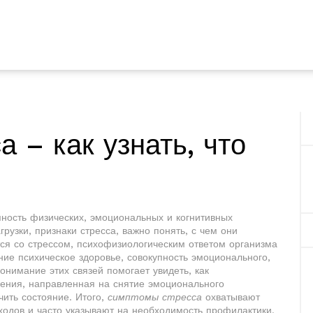
 – как узнать, что
пность физических, эмоциональных и когнитивных
грузки
,
признаки стресса
, важно понять, с чем они
тся со
стрессом
,
психофизиологическим ответом организма
яние
психическое здоровье
,
совокупность эмоционального,
Понимание этих связей помогает увидеть, как
ения, направленная на снятие эмоционального
ить состояние. Итого,
симптомы стресса
охватывают
ходов и часто указывают на необходимость профилактики.