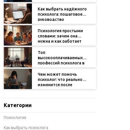
получить помощь
Как выбрать надёжного
психолога: пошаговое
руководство
Психология простыми
словами: зачем она
нужна и как работает
Топ
высокооплачиваемых
профессий психолога в
2025 году: где лучше
зарабатывать?
Чем может помочь
психолог: что реально
изменится после
консультаций
Категории
Психология
Как выбрать психолога