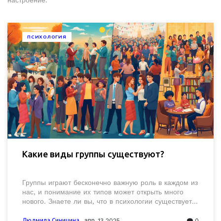
настроение.
ПСИХОЛОГИЯ
Какие виды группы существуют?
Группы играют бесконечно важную роль в каждом из
нас, и понимание их типов может открыть много
нового. Знаете ли вы, что в психологии существует
несколько категорий групп, каждая из которых имеет
свои уникальные особенности и функции? От
Людмила Синицина
апр, 13 2025
0