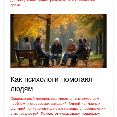
достигнуть наилучших результатов в кратчайшие
сроки.
Как психологи помогают
людям
Современный человек сталкивается с множеством
проблем и стрессовых ситуаций. Одной из главных
функций психологов является помощь в преодолении
этих трудностей.
Психологи
оказывают поддержку