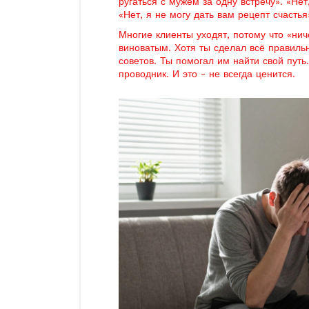
ругаться с мужем за одну встречу». «Нет
«Нет, я не могу дать вам рецепт счастья
Многие клиенты уходят, потому что «нич
виноватым. Хотя ты сделал всё правиль
советов. Ты помогал им найти свой путь
проводник. И это - не всегда ценится.