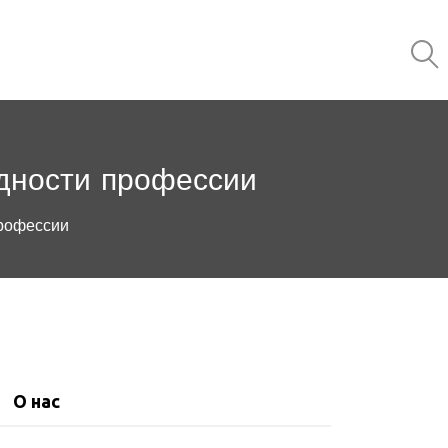
удности профессии
профессии
О нас