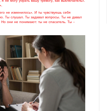
, я не могу убрать вашу тревогу, как выключатель».
».
его не изменилось». И ты чувствуешь себя
но. Ты слушал. Ты задавал вопросы. Ты не давал
. Но они не понимают: ты не спасатель. Ты -