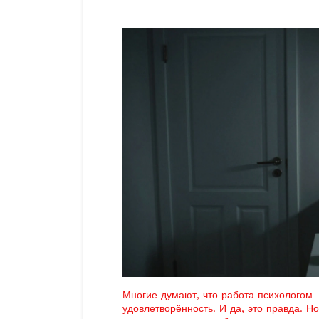
Многие думают, что работа психологом
удовлетворённость. И да, это правда. Но