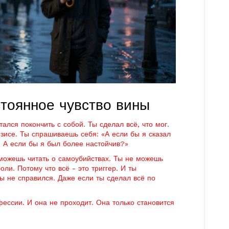
стоянное чувство вины
ался покончить с собой. Ты сделал всё, что мог.
зисе. Ты спрашиваешь себя: «А если бы я сказал
 А если бы я был более настойчив?»
можешь читать о самоубийствах. Ты не можешь
ли. Потому что всё - это триггер. И ты
ты не справился. Даже если ты сделал всё по
офессии. И она не проходит. Она только становится