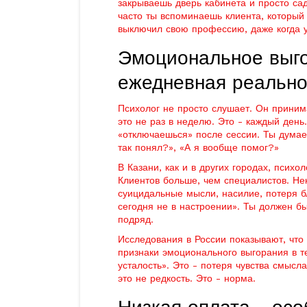
закрываешь дверь кабинета и просто сад
часто ты вспоминаешь клиента, который 
выключил свою профессию, даже когда 
Эмоциональное выго
ежедневная реально
Психолог не просто слушает. Он принима
это не раз в неделю. Это - каждый день
«отключаешься» после сессии. Ты думаеш
так понял?», «А я вообще помог?»
В Казани, как и в других городах, психо
Клиентов больше, чем специалистов. Не
суицидальные мысли, насилие, потеря бл
сегодня не в настроении». Ты должен бы
подряд.
Исследования в России показывают, чт
признаки эмоционального выгорания в т
усталость». Это - потеря чувства смысл
это не редкость. Это - норма.