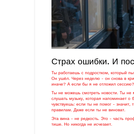
Страх ошибки. И по
Ты работаешь с подростком, который пыт
Он ушёл. Через неделю - он снова в кри
иначе? А если бы я не отложил сессию?
Ты не можешь смотреть новости. Ты не 
слушать музыку, которая напоминает о бо
чувствуешь: если ты не помог - значит, 
правилам. Даже если ты не виноват.
Эта вина - не редкость. Это - часть пр
тише. Но никогда не исчезает.