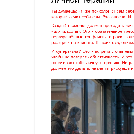
Ты думаешь: «Я же психолог. Я сам себе
который лечит себя сам. Это опасно. И
Каждый психолог должен проходить личн
«для красоты». Это - обязательное треб
неразрешённые конфликты, страхи - они
реакциях на клиента. В твоих суждениях
И супервизия? Это - встречи с опытным 
чтобы не потерять объективность. И это 
оплачивает тебе личную терапию. Ни раб
должен это делать, иначе ты рискуешь н