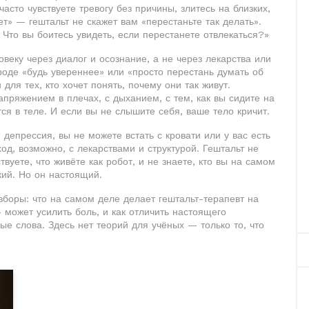
асто чувствуете тревогу без причины, злитесь на близких,
ет» — гештальт не скажет вам «перестаньте так делать».
 Что вы боитесь увидеть, если перестанете отвлекаться?»
веку через диалог и осознание, а не через лекарства или
вроде «будь увереннее» или «просто перестань думать об
 для тех, кто хочет понять, почему они так живут.
апряжением в плечах, с дыханием, с тем, как вы сидите на
тся в теле. И если вы не слышите себя, ваше тело кричит.
 депрессия, вы не можете встать с кровати или у вас есть
д, возможно, с лекарствами и структурой. Гештальт не
уете, что живёте как робот, и не знаете, кто вы на самом
кий. Но он настоящий.
зборы: что на самом деле делает гештальт-терапевт на
— может усилить боль, и как отличить настоящего
ные слова. Здесь нет теорий для учёных — только то, что