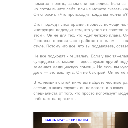
помогает понять, зачем они появились. Если вы ч
но потом вините себя, или не можете сказать «н
Он спросит: «Что происходит, когда вы молчите?
Этот подход
психотерапия
,
процесс помощи чело
инструкции
подходит тем, кто устал от советов 
этом». Он не для тех, кто ждёт чёткого плана. Он
Гештальт-терапия часто работает с телом — с н
стуле. Потому что всё, что вы подавляете, остаё
Не все подходят к гештальту. Если у вас тяжёлая
суицидальные мысли — здесь нужен другой подхо
заменяет медицинскую помощь. Но если вы чувств
деле — это ваш путь. Он не быстрый. Он не лёг
В коллекции статей ниже вы найдёте честные ра
сессии, в каких случаях он помогает, а в каких 
специалиста от того, кто просто использует мод
работает на практике.
КАК ВЫБРАТЬ ПСИХОЛОГА