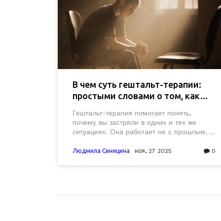
В чем суть гештальт-терапии:
простыми словами о том, как
она помогает менять жизнь
Гештальт-терапия помогает понять,
почему вы застряли в одних и тех же
ситуациях. Она работает не с прошлым, а
с тем, что происходит прямо сейчас - в
теле, в дыхании, в молчании. Это не про
Людмила Синицина
ноя, 27 2025
0
советы, а про возвращение к себе.