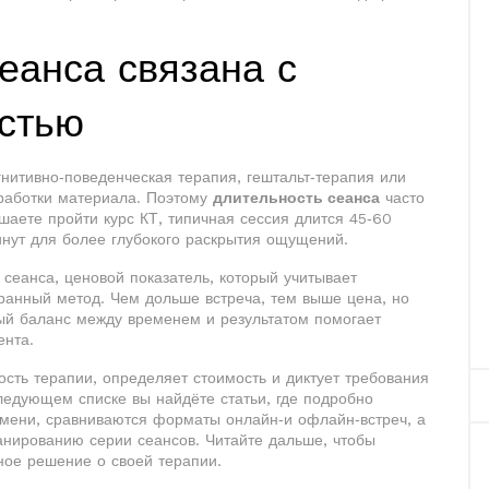
еанса связана с
стью
гнитивно‑поведенческая терапия, гештальт‑терапия или
работки материала
. Поэтому
длительность сеанса
часто
аете пройти курс КТ, типичная сессия длится 45‑60
инут для более глубокого раскрытия ощущений.
 сеанса
,
ценовой показатель, который учитывает
бранный метод
. Чем дольше встреча, тем выше цена, но
ный баланс между временем и результатом помогает
ента.
ость терапии, определяет стоимость и диктует требования
 следующем списке вы найдёте статьи, где подробно
мени, сравниваются форматы онлайн‑и офлайн‑встреч, а
анированию серии сеансов. Читайте дальше, чтобы
ное решение о своей терапии.