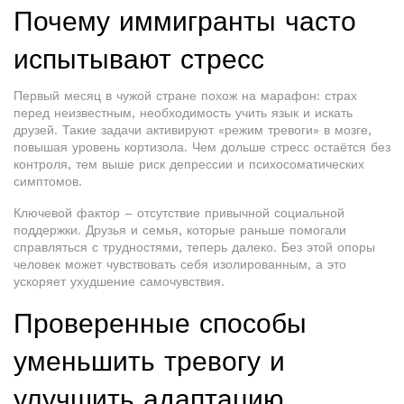
Почему иммигранты часто
испытывают стресс
Первый месяц в чужой стране похож на марафон: страх
перед неизвестным, необходимость учить язык и искать
друзей. Такие задачи активируют «режим тревоги» в мозге,
повышая уровень кортизола. Чем дольше стресс остаётся без
контроля, тем выше риск депрессии и психосоматических
симптомов.
Ключевой фактор – отсутствие привычной социальной
поддержки. Друзья и семья, которые раньше помогали
справляться с трудностями, теперь далеко. Без этой опоры
человек может чувствовать себя изолированным, а это
ускоряет ухудшение самочувствия.
Проверенные способы
уменьшить тревогу и
улучшить адаптацию