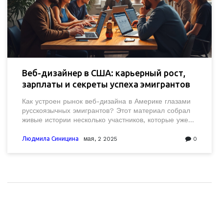
Веб-дизайнер в США: карьерный рост,
зарплаты и секреты успеха эмигрантов
Как устроен рынок веб-дизайна в Америке глазами
русскоязычных эмигрантов? Этот материал собрал
живые истории несколько участников, которые уже
попробовали свои силы в США, разбирает диапазон
зарплат, реальные требования работодателей и
Людмила Синицина
мая, 2 2025
0
неочевидные лайфхаки, которые помогут устроиться
быстрее и комфортнее. Здесь только практический
опыт, человеческие ошибки и рабочие советы
непосредственно из жизни. Будет полезно тем, кто
задумывается о переезде и профессиональном
развитии. Некоторые советы удивляют даже
бывалых.