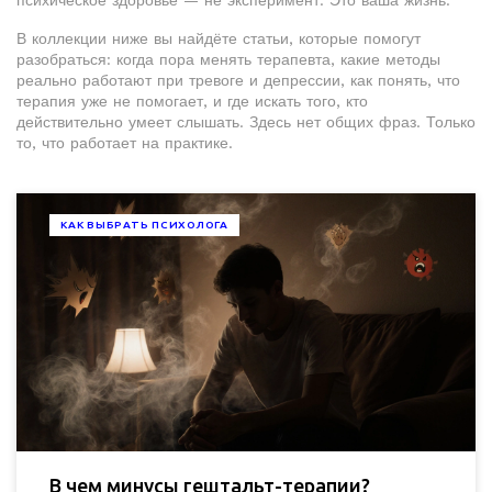
психическое здоровье — не эксперимент. Это ваша жизнь.
В коллекции ниже вы найдёте статьи, которые помогут
разобраться: когда пора менять терапевта, какие методы
реально работают при тревоге и депрессии, как понять, что
терапия уже не помогает, и где искать того, кто
действительно умеет слышать. Здесь нет общих фраз. Только
то, что работает на практике.
КАК ВЫБРАТЬ ПСИХОЛОГА
В чем минусы гештальт-терапии?