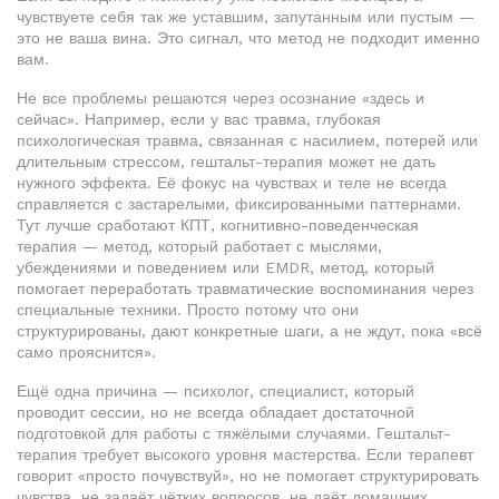
чувствуете себя так же уставшим, запутанным или пустым —
это не ваша вина. Это сигнал, что метод не подходит именно
вам.
Не все проблемы решаются через осознание «здесь и
сейчас». Например, если у вас
травма
,
глубокая
психологическая травма, связанная с насилием, потерей или
длительным стрессом
, гештальт-терапия может не дать
нужного эффекта. Её фокус на чувствах и теле не всегда
справляется с застарелыми, фиксированными паттернами.
Тут лучше сработают
КПТ
,
когнитивно-поведенческая
терапия — метод, который работает с мыслями,
убеждениями и поведением
или
EMDR
,
метод, который
помогает переработать травматические воспоминания через
специальные техники
. Просто потому что они
структурированы, дают конкретные шаги, а не ждут, пока «всё
само прояснится».
Ещё одна причина —
психолог
,
специалист, который
проводит сессии, но не всегда обладает достаточной
подготовкой для работы с тяжёлыми случаями
. Гештальт-
терапия требует высокого уровня мастерства. Если терапевт
говорит «просто почувствуй», но не помогает структурировать
чувства, не задаёт чётких вопросов, не даёт домашних