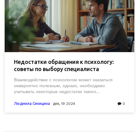
Недостатки обращения к психологу:
советы по выбору специалиста
Взаимодействие с психологом может оказаться
невероятно полезным, однако, необходимо
учитывать некоторые недостатки такого
сотрудничества. Понять, как избежать разочарований
и выбрать подходящего специалиста помогут
Людмила Синицина
дек, 19 2024
0
несколько советов. Эта статья обсудит как
объективные, так и субъективные аспекты, которые
могут повлиять на ваш выбор. Прочитайте, чтобы
выяснить, как избежать ошибок и максимально
использовать время, проведенное на консультации.