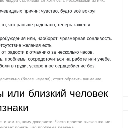
о людей сталкиваются хотя бы с несколькими из них:
чевидных причин; чувство, будто всё вокруг
 то, что раньше радовало, теперь кажется
пробуждения или, наоборот, чрезмерная сонливость.
отсутствие желания есть.
 от радости к отчаянию за несколько часов.
ть, проблемы сосредоточиться на работе или учебе.
 боли в груди, ускоренное сердцебиение без
длительно (более недели), стоит обратить внимание.
ы или близкий человек
изнаки
 с кем‑то, кому доверяете. Часто простое высказывание
омогает понять, что проблема реальна.