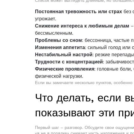
Список может выглядеть длинным, но большинств
Постоянная тревожность или страх
без о
угрожает.
Снижение интереса к любимым делам
–
бессмысленным.
Проблемы со сном
: бессонница, частые 
Изменения аппетита
: сильный голод или 
Нестабильный настрой
: резкие перепады
Трудности с концентрацией
: забывчивос
Физические проявления
: головные боли,
физической нагрузки.
Если вы замечаете несколько пунктов, особенно 
Что делать, если в
показывают эти пр
Первый шаг – разговор. Обсудите свои ощущения
«я не в порядке» снимает часть напряжения и п