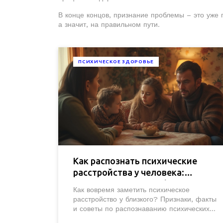
В конце концов, признание проблемы – это уже
а значит, на правильном пути.
ПСИХИЧЕСКОЕ ЗДОРОВЬЕ
Как распознать психические
расстройства у человека:
простые признаки и факты
Как вовремя заметить психическое
расстройство у близкого? Признаки, факты
и советы по распознаванию психических
расстройств в простой и понятной форме.