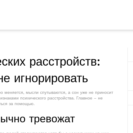
ских расстройств:
 не игнорировать
ро меняется, мысли спутываются, а сон уже не приносит
изнаками психического расстройства. Главное – не
иться за помощью.
ычно тревожат