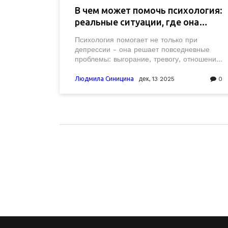
В чем может помочь психология:
реальные ситуации, где она
спасает жизнь
Психология помогает не только при
депрессии - она решает повседневные
проблемы: выгорание, тревогу, отношения,
телесные болезни без причины. Узнайте,
когда идти к психологу и как выбрать
Людмила Синицина
дек, 13 2025
0
подходящего специалиста.