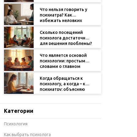
сделать правильный
выбор
Что нельзя говорить у
психиатра? Как
избежать неловких
моментов и получить
пользу от визита
Сколько посещений
психолога достаточно
для решения проблемы?
Что является основой
психологии: простыми
словами о главном
Когда обращаться к
психологу, а когда – к
психиатру: объясняю
разницу простыми
словами
Категории
Психология
Как выбрать психолога