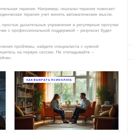
лительная терапия. Например, гештальт‑терапия помогает
веденческая терапия учит менять автоматические мысли.
, простые дыхательные упражнения и регулярные прогулки
ычки с профессиональной поддержкой – результат будет
деления проблемы, найдите специалиста с нужной
пишитесь на первую сессию. Не откладывайте –
ейчас.
КАК ВЫБРАТЬ ПСИХОЛОГА