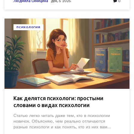
на практике.
Людмила Синицина
дек, 5 2025
0
ПСИХОЛОГИЯ
Как делятся психологи: простыми
словами о видах психологии
Статью легко читать даже тем, кто в психологии
новичок. Объясняю, чем реально отличаются
разные психологи и как понять, кто из них вам
подойдет. Привожу факты о специфике профессий,