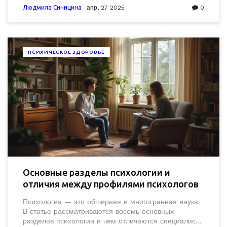
где можно столкнуться с психологом, и даю
Людмила Синицина
апр, 27 2025
0
конкретные советы по выбору своего специалиста.
Всё чётко, без воды и нагромождений.
ПСИХИЧЕСКОЕ ЗДОРОВЬЕ
Основные разделы психологии и
отличия между профилями психологов
Психология — это обширная и многогранная наука.
В статье рассматриваются восемь основных
разделов психологии и чем отличаются специалисты