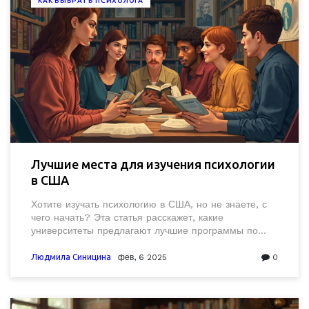
КАК ВЫБРАТЬ ПСИХОЛОГА
Лучшие места для изучения психологии
в США
Хотите изучать психологию в США, но не знаете, с
чего начать? Эта статья расскажет, какие
университеты предлагают лучшие программы по
психологии. Узнайте, как выбрать программу,
которая подходит именно вам, и какие курсы могут
Людмила Синицина
фев, 6 2025
0
максимально увеличить ваши шансы на успех в этой
области.