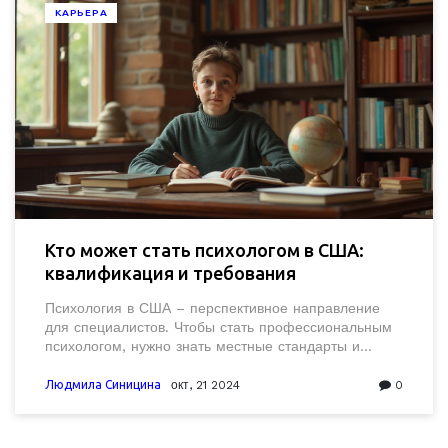
КАРЬЕРА
Кто может стать психологом в США:
квалификация и требования
Психология в США – перспективное направление
для специалистов. Чтобы стать профессиональным
психологом, нужно знать местные стандарты и
требования к образованию и лицензированию.
Читатели узнают, какие квалификации требуются,
Людмила Синицина
окт, 21 2024
0
какие отличия существуют между разными видами
психологов и какие шаги необходимо предпринять
для успешной карьеры в этой области.