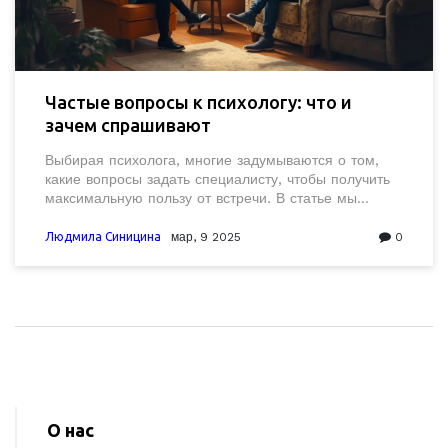
Частые вопросы к психологу: что и
зачем спрашивают
Выбирая психолога, многие задумываются о том,
какие вопросы задать специалисту, чтобы получить
максимальную пользу от встречи. В статье мы
обсудим основные вопросы, которые чаще всего
интересуют клиентов, и о чём они говорят. Также
Людмила Синицина
мар, 9 2025
0
выясним, какие из них помогают наладить
эффективное взаимодействие с психологом. И,
конечно, разберёмся с тем, как определить,
подходит ли вам выбранный специалист.
О нас