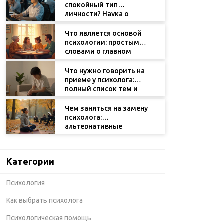
спокойный тип
личности? Наука о
нейротизме и
эмоциональной
Что является основой
стабильности
психологии: простыми
словами о главном
Что нужно говорить на
приеме у психолога:
полный список тем и
фраз, которые помогут
начать
Чем заняться на замену
психолога:
альтернативные
практики для
ментального здоровья
Категории
Психология
Как выбрать психолога
Психологическая помощь