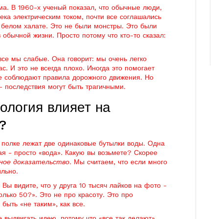
ма. В 1960-х ученый показал, что обычные люди,
ека электрическим током, почти все соглашались
в белом халате. Это не были монстры. Это были
 обычной жизни. Просто потому что кто-то сказал:
все мы слабые. Она говорит: мы очень легко
с. И это не всегда плохо. Иногда это помогает
се соблюдают правила дорожного движения. Но
 - последствия могут быть трагичными.
ология влияет на
?
а полке лежат две одинаковые бутылки воды. Одна
ая - просто «вода». Какую вы возьмете? Скорее
ное доказательство
. Мы считаем, что если много
ильно.
 Вы видите, что у друга 10 тысяч лайков на фото -
олько 50?». Это не про красоту. Это про
ыть «не таким», как все.
е выдвигать идею, потому что «все так делают».