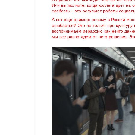
Или вы молчите, когда коллега врет на 
слабость - это результат работы социал
А вот еще пример: почему в России мно
ошибается? Это не только про культуру 
воспринимаем иерархию как нечто данно
мы все равно ждем от него решения. Э