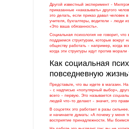
Другой известный эксперимент - Милгрэ
приказанные «наказывать» другого челов
это делать, если приказ давал человек 
учителя, бухгалтеры, водители - люди из
«Это ваша обязанность».
Социальная психология не говорит, что 
поддаемся структурам, которые вокруг на
обществу работать - например, когда в
когда эти структуры идут против морали
Как социальная псих
повседневную жизнь
Представьте, что вы идете в магазин. Н
- с надписью «популярный выбор», друг
всего - первую. Это называется
социаль
людей что-то делают - значит, это прав
В соцсетях это работает в разы сильнее.
и начинаете думать: «А почему у меня т
восприятие принадлежности. Мы боимся б
На работе это выглядит так: вы не хотит