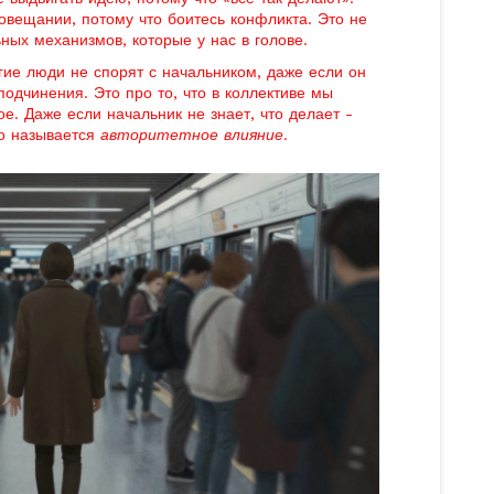
совещании, потому что боитесь конфликта. Это не
ьных механизмов, которые у нас в голове.
гие люди не спорят с начальником, даже если он
подчинения. Это про то, что в коллективе мы
е. Даже если начальник не знает, что делает -
то называется
авторитетное влияние
.