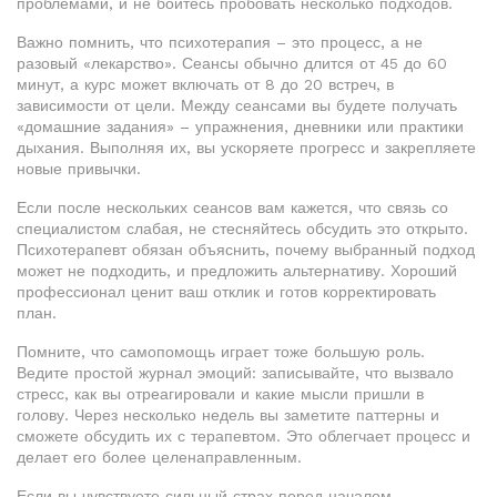
проблемами, и не бойтесь пробовать несколько подходов.
Важно помнить, что психотерапия – это процесс, а не
разовый «лекарство». Сеансы обычно длится от 45 до 60
минут, а курс может включать от 8 до 20 встреч, в
зависимости от цели. Между сеансами вы будете получать
«домашние задания» – упражнения, дневники или практики
дыхания. Выполняя их, вы ускоряете прогресс и закрепляете
новые привычки.
Если после нескольких сеансов вам кажется, что связь со
специалистом слабая, не стесняйтесь обсудить это открыто.
Психотерапевт обязан объяснить, почему выбранный подход
может не подходить, и предложить альтернативу. Хороший
профессионал ценит ваш отклик и готов корректировать
план.
Помните, что самопомощь играет тоже большую роль.
Ведите простой журнал эмоций: записывайте, что вызвало
стресс, как вы отреагировали и какие мысли пришли в
голову. Через несколько недель вы заметите паттерны и
сможете обсудить их с терапевтом. Это облегчает процесс и
делает его более целенаправленным.
Если вы чувствуете сильный страх перед началом,