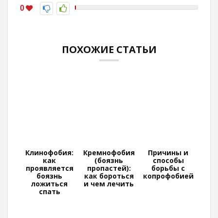
0
ПОХОЖИЕ СТАТЬИ
Клинофобия:
Кремнофобия
Причины и
как
(боязнь
способы
проявляется
пропастей):
борьбы с
боязнь
как бороться
копрофобией
ложиться
и чем лечить
спать