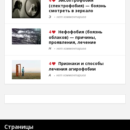
4
Эйсоптрофобия
(спектрофобия) — боязнь
смотреть в зеркало
Э
нет комментариев
4
Нефофобия (боязнь
облаков) — причины,
проявления, лечение
Н
нет комментариев
4
Признаки и способы
лечения агирофобии
А
нет комментариев
Страницы