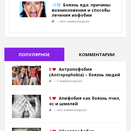
-1
Боязнь яда: причины
возникновения и способы
лечения иофобии
И
нет комментариев
ПОПУЛЯРНОЕ
КОММЕНТАРИИ
5
Антропофобия
(Antropophobia) – боязнь людей
А
5 комментариев
5
Апифобия как боязнь пчел,
ос и шмелей
А
нет комментариев