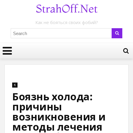
Как не бояться своих фобий?
К
Боязнь холода:
причины
возникновения и
методы лечения