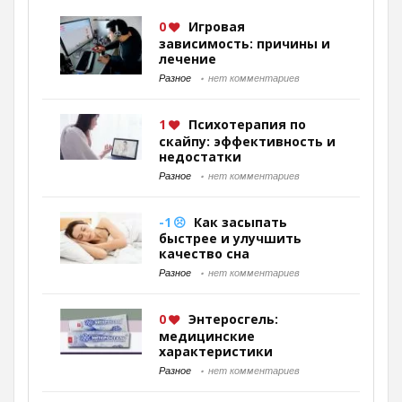
0
Игровая
зависимость: причины и
лечение
Разное
нет комментариев
1
Психотерапия по
скайпу: эффективность и
недостатки
Разное
нет комментариев
-1
Как засыпать
быстрее и улучшить
качество сна
Разное
нет комментариев
0
Энтеросгель:
медицинские
характеристики
Разное
нет комментариев