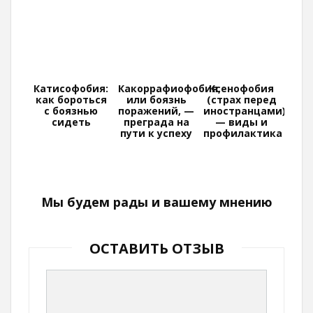
Катисофобия:
Какоррафиофобия,
Ксенофобия
как бороться
или боязнь
(страх перед
с боязнью
поражений, —
иностранцами)
сидеть
преграда на
— виды и
пути к успеху
профилактика
Мы будем рады и вашему мнению
ОСТАВИТЬ ОТЗЫВ