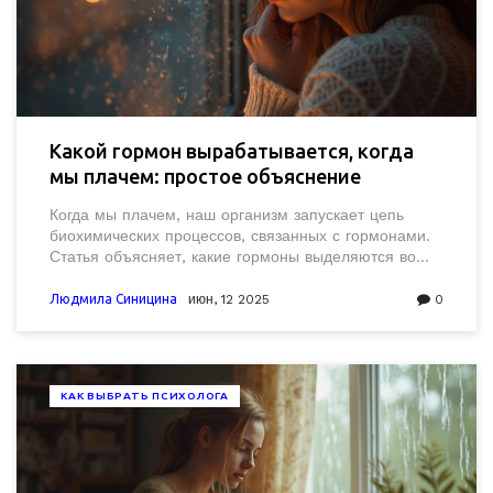
Какой гормон вырабатывается, когда
мы плачем: простое объяснение
Когда мы плачем, наш организм запускает цепь
биохимических процессов, связанных с гормонами.
Статья объясняет, какие гормоны выделяются во
время слёз, зачем нам нужны эмоциональные
разрядки, и как это связано с нашим
Людмила Синицина
июн, 12 2025
0
эмоциональным здоровьем. Будет ясно, почему
после плача многим становится легче. Читатель
узнает интересные факты, а также полезные советы
по работе с эмоциями и стрессом.
КАК ВЫБРАТЬ ПСИХОЛОГА