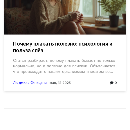
Почему плакать полезно: психология и
польза слёз
Статья разбирает, почему плакать бывает не только
нормально, но и полезно для психики. Объясняется,
что происходит с нашим организмом и мозгом во
время слёз. Даются интересные научные факты и
практические советы, как распознать свои эмоции и
Людмила Синицина
мая, 12 2025
0
не бояться проявлять чувства. Указывается, когда
стоит обратиться к психологу и почему специалист
поможет пережить тяжелый период. Материал
написан легко и понятно для обычных людей.