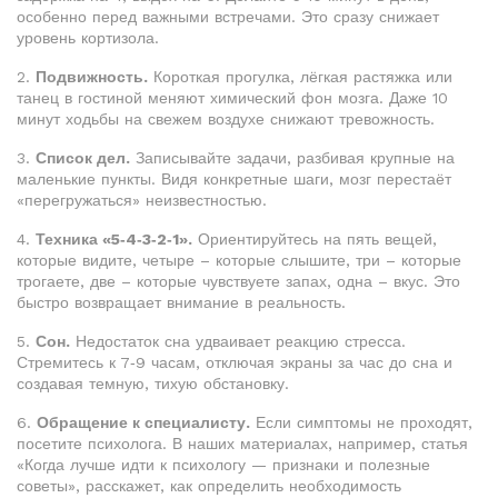
особенно перед важными встречами. Это сразу снижает
уровень кортизола.
2.
Подвижность.
Короткая прогулка, лёгкая растяжка или
танец в гостиной меняют химический фон мозга. Даже 10
минут ходьбы на свежем воздухе снижают тревожность.
3.
Список дел.
Записывайте задачи, разбивая крупные на
маленькие пункты. Видя конкретные шаги, мозг перестаёт
«перегружаться» неизвестностью.
4.
Техника «5‑4‑3‑2‑1».
Ориентируйтесь на пять вещей,
которые видите, четыре – которые слышите, три – которые
трогаете, две – которые чувствуете запах, одна – вкус. Это
быстро возвращает внимание в реальность.
5.
Сон.
Недостаток сна удваивает реакцию стресса.
Стремитесь к 7‑9 часам, отключая экраны за час до сна и
создавая темную, тихую обстановку.
6.
Обращение к специалисту.
Если симптомы не проходят,
посетите психолога. В наших материалах, например, статья
«Когда лучше идти к психологу — признаки и полезные
советы», расскажет, как определить необходимость