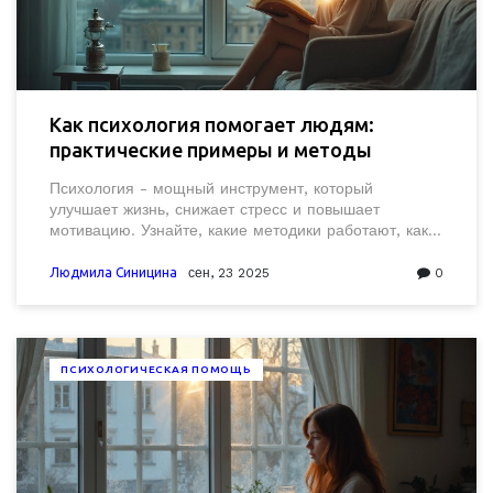
Как психология помогает людям:
практические примеры и методы
Психология - мощный инструмент, который
улучшает жизнь, снижает стресс и повышает
мотивацию. Узнайте, какие методики работают, как
они влияют на эмоциональный интеллект и как
применять их каждый день.
Людмила Синицина
сен, 23 2025
0
ПСИХОЛОГИЧЕСКАЯ ПОМОЩЬ