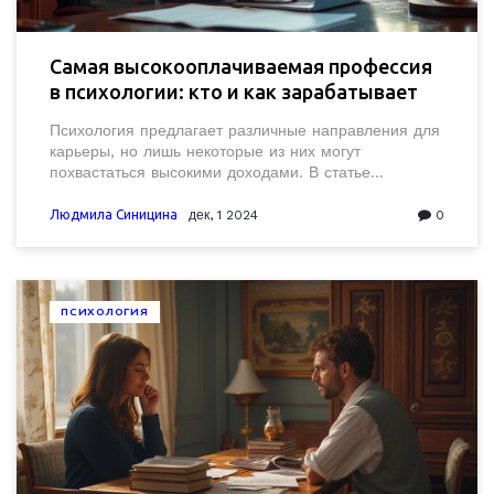
Самая высокооплачиваемая профессия
в психологии: кто и как зарабатывает
Психология предлагает различные направления для
карьеры, но лишь некоторые из них могут
похвастаться высокими доходами. В статье
исследуется, какие именно профессии в психологии
являются наиболее прибыльными и какие факторы
Людмила Синицина
дек, 1 2024
0
влияют на уровень заработка. Рассмотрим роль
специализации, опыта и географического положения
в определении зарплаты психолога. Понимание этих
аспектов поможет сделать осознанный выбор
ПСИХОЛОГИЯ
профессионального пути. Вы также найдете советы
для повышения квалификации и оптимизации
доходов.