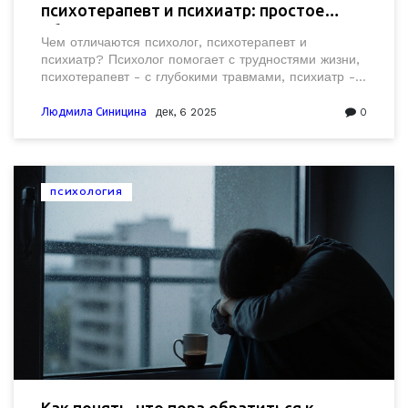
психотерапевт и психиатр: простое
объяснение для тех, кто ищет помощь
Чем отличаются психолог, психотерапевт и
психиатр? Психолог помогает с трудностями жизни,
психотерапевт - с глубокими травмами, психиатр - с
болезнями мозга. Узнайте, к кому идти, когда вам
нужна помощь.
Людмила Синицина
дек, 6 2025
0
ПСИХОЛОГИЯ
Как понять, что пора обратиться к