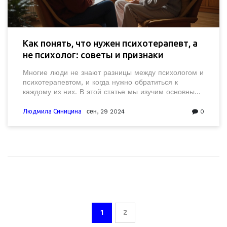
Как понять, что нужен психотерапевт, а
не психолог: советы и признаки
Многие люди не знают разницы между психологом и
психотерапевтом, и когда нужно обратиться к
каждому из них. В этой статье мы изучим основные
признаки и ситуации, когда желательно обратиться к
психотерапевту, а не к психологу. Вы найдете
Людмила Синицина
сен, 29 2024
0
полезные советы и интересные факты, которые
помогут лучше понять ваше психическое здоровье.
1
2