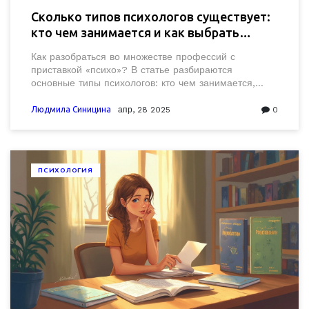
Сколько типов психологов существует:
кто чем занимается и как выбрать
своего специалиста
Как разобраться во множестве профессий с
приставкой «психо»? В статье разбираются
основные типы психологов: кто чем занимается,
какие вопросы решает и чем отличается один
специалист от другого. Приведены реальные
Людмила Синицина
апр, 28 2025
0
примеры из жизни и советы, как выбирать
специалиста для себя и своих близких. Плюс —
развенчиваем устойчивые мифы. Эта статья
поможет не запутаться и сделать выбор с умом.
ПСИХОЛОГИЯ