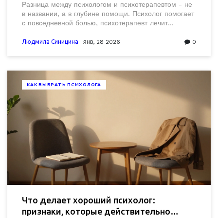
Разница между психологом и психотерапевтом - не
в названии, а в глубине помощи. Психолог помогает
с повседневной болью, психотерапевт лечит
серьёзные расстройства. Узнайте, к кому идти, когда
вам тяжело.
Людмила Синицина
янв, 28 2026
0
КАК ВЫБРАТЬ ПСИХОЛОГА
Что делает хороший психолог:
признаки, которые действительно