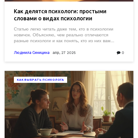
Как делятся психологи: простыми
словами о видах психологии
Статью легко читать даже тем, кто в психологии
новичок. Объясняю, чем реально отличаются
разные психологи и как понять, кто из них вам
подойдет. Привожу факты о специфике профессий,
где можно столкнуться с психологом, и даю
Людмила Синицина
апр, 27 2025
0
конкретные советы по выбору своего специалиста.
Всё чётко, без воды и нагромождений.
КАК ВЫБРАТЬ ПСИХОЛОГА