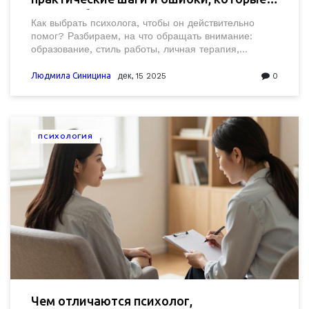
стоит избежать
Как выбрать психолога, чтобы он действительно
помог? Разбираем, на что обращать внимание:
образование, стиль работы, личная терапия,
формат и цены. Важные критерии, которые редко
говорят, но решают всё.
Людмила Синицина
дек, 15 2025
0
ПСИХОЛОГИЯ
Чем отличаются психолог,