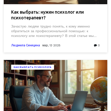
Как выбрать: нужен психолог или
психотерапевт?
Зачастую людям трудно понять, к кому именно
обратиться за профессиональной помощью: к
психологу или психотерапевту? В этой статье мы
разберем основные отличия между этими
специалистами и подскажем, в каких случаях
Людмила Синицина
мар, 13 2025
0
выбрать того или иного профессионала. Это
поможет вам сделать осознанный выбор и быстрее
найти подходящего специалиста для решения
ваших проблем.
КАК ВЫБРАТЬ ПСИХОЛОГА