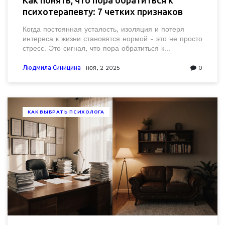
психотерапевту: 7 четких признаков
Когда постоянная усталость, изоляция и потеря
интереса к жизни становятся нормой - это не просто
стресс. Это сигнал, что пора обратиться к
психотерапевту. Разбираем 7 ключевых признаков,
что пора не ждать, а действовать.
Людмила Синицина
ноя, 2 2025
0
КАК ВЫБРАТЬ ПСИХОЛОГА