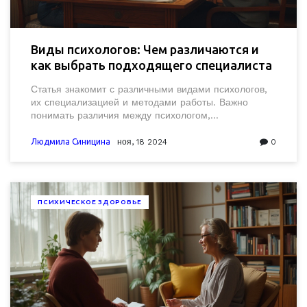
Виды психологов: Чем различаются и
как выбрать подходящего специалиста
Статья знакомит с различными видами психологов,
их специализацией и методами работы. Важно
понимать различия между психологом,
психотерапевтом и психоаналитиком, чтобы выбрать
нужного специалиста. Узнайте о ролях детского
Людмила Синицина
ноя, 18 2024
0
психолога, консультанта и клинического
специалиста. Ресурс подскажет, как разобраться в
этой многообразной профессии и определиться с
выбором своего психолога.
ПСИХИЧЕСКОЕ ЗДОРОВЬЕ